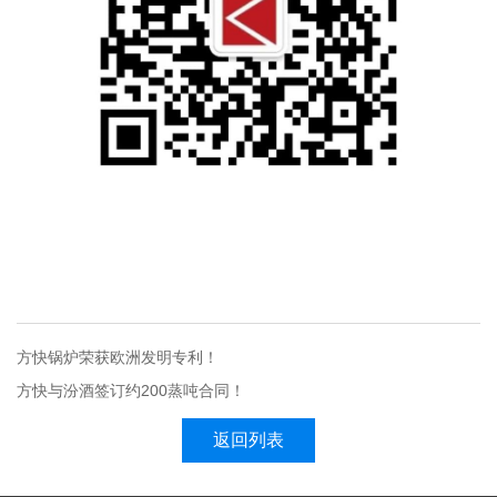
方快锅炉荣获欧洲发明专利！
方快与汾酒签订约200蒸吨合同！
返回列表