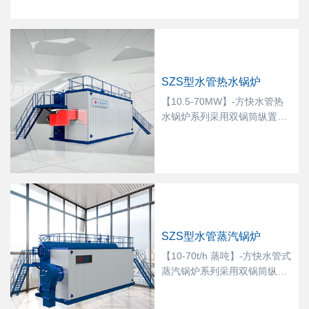
种性能。
效避免过热管迅速过热烧坏、
爆管现象；过热器采用了翅片
管，受热面积大；采用的面式
减温器，减温水不与过热蒸汽
直接接触，适用于各种要求的
SZS型水管热水锅炉
中、低压锅炉，对冷却水的水
质无特殊要求；安装维修简单
【10.5-70MW】-方快水管热
方便，过热器不在炉体内，将
水锅炉系列采用双锅筒纵置
过热器两边的壳板直接打开即
式“D”型布置结构，锅筒外部设
可进行维修；
置燃烧室和受热面，水、汽或
汽水混合物在管内流动，火焰
和烟气在管外燃烧和流动，功
率10.5-70MW，热效率最高
104%，超低氮排放，整装易
安装，适配市政热力、医院、
SZS型水管蒸汽锅炉
产业园大型集中采暖。
【10-70t/h 蒸吨】-方快水管式
蒸汽锅炉系列采用双锅筒纵置
式“D”型布置结构，水、汽或汽
水混合物在管内流动，火焰和