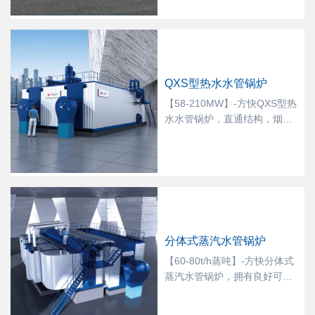
加优良；管束及膜式壁高度仅
为散装锅炉50%，减少运行中
震动风险；火焰充分燃烧：炉
膛-对流-节能器-冷凝器-直达烟
囱无转弯，整体阻力小，无震
QXS型热水水管锅炉
动；炉体、节能器、冷凝器厂
内制作检测，现场管道安装，
【58-210MW】-方快QXS型热
快捷简便运行稳定。
水水管锅炉，直通结构，烟气
顺畅无震动；两个完全独立的
炉膛，火焰级气流互不影响，
燃烧稳定，可达1:20的燃烧调
节比；容积式冷凝器，水流截
面大，水阻小。立式结构设
计，利用水密度差，低温水从
冷凝器底部进入，受热后密度
分体式蒸汽水管锅炉
降低热水上升，与烟气形成对
流高效换热；分体整装设计，
【60-80t/h蒸吨】-方快分体式
节约现场安装时间和费用；相
蒸汽水管锅炉，拥有良好可靠
比同等水管锅炉占地面积小，
的水循环系统，从上锅筒前端
体积小，震动风险小；
经对流管束进入下锅筒，再由