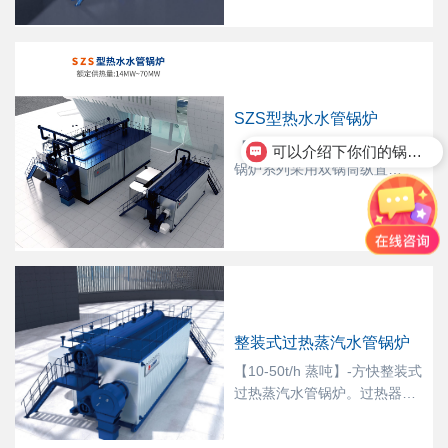
下锅筒经对流管束进入上锅
筒， 如此往复，沿设置的流程
从前向后逆烟气流向作上升、
下降流动，最后由上锅筒后端
的出水管座引出，进入热网系
SZS型热水水管锅炉
统。保温材料选用硅酸铝毡和
超细玻璃丝绵，总厚度高，两
【14-70MW】-方快水管热水
可以介绍下你们的锅炉产品么
种保温层间使用空气夹层，锅
锅炉系列采用双锅筒纵置
炉散热损失降至最低，热效率
式“D”型布置结构，锅筒外部设
大大提高，节省燃料，运行费
置燃烧室和受热面，水、汽或
用低。
汽水混合物在管内流动，火焰
和烟气在管外燃烧和流动，具
有极快的汽水流速和极好的水
循环系统，锅炉吸热率和热效
率都有很大程度的提高。锅炉
整装式过热蒸汽水管锅炉
由本体与辅助设备两大部分组
成，随着水处理技术的进步，
【10-50t/h 蒸吨】-方快整装式
可保证锅炉长期运行下来也很
过热蒸汽水管锅炉。过热器设
少结垢，开始采用受热面积更
在本体出烟口后，进口烟温
大的弯水管，从而提高锅炉各
低，过热器工作条件优越，有