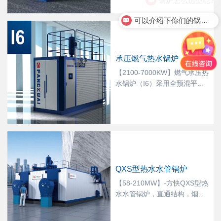
耗低等特点。火焰对炉膛容积
要求低，空气燃气混合区域与
可以介绍下你们的锅炉产品么
燃烧区域分离（专利技术），
避免瞬时型氮氧化物的产生，
无需外置即可实现超低氮。
承压燃气热水锅炉（I6）
【2100-7000KW】燃气承压热
水锅炉（I6）采用全预混平面
燃烧技术，通过精密的调节和
控制，确保燃气和空气的进行
充分混合，使其燃烧充分，热
效率高。平面燃烧所需的炉膛
较短，可有效缩小锅炉体积，
炉膛内的温度梯度更均匀，受
热面均匀，传热效果优越。产
QXS型热水水管锅炉
品具有低氮高效，体积小，寿
命长等特点。
【58-210MW】-方快QXS型热
水水管锅炉，直通结构，烟气
顺畅无震动；两个完全独立的
炉膛，火焰级气流互不影响，