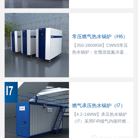
设计可增加5倍换热面积，大
幅度提升传热性能，强化中心
烟气的扰动，传热效率更优、
能量利用率更高，解决热水锅
炉系统低负荷与进行的低温腐
常压燃气热水锅炉（H6）
蚀的难题。
【350-2800KW】CWNS常压
热水锅炉：全预混低氮冷凝燃
烧，对燃料和空气进行全预
混，使得燃气和空气完全混
合，燃料燃烧更充分；同时能
提高炉膛容积热负荷，降低高
温型NOx的生成。低温端受热
面采用方快独特的Ultraten技
术，独特的撕裂槽设计可增加
燃气承压热水锅炉（I7）
5倍换热面积，大幅度提升传
热性能，强化中心烟气的扰
【4.2-14MW】承压热水锅炉
动，传热效率更优、能量利用
（I7）采用FIR烟气内循环燃烧
率更高 。
技术，空气过量系数低，调节
比大，排烟热损失小，燃气单
锅炉怎么选型呢?