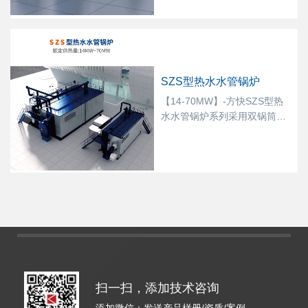
燃烧稳定，可达1:20的燃烧调
节比；容积式冷凝器，水流截
面大，水阻小。立式结构设
计，利用水密度差，低温水从
冷凝器底部进入，受热后密度
SZS型热水水管锅炉
降低热水上升，与烟气形成对
流高效换热；分体整装设计，
【14-70MW】-方快SZS型热
节约现场安装时间和费用；相
水水管锅炉系列采用双锅筒纵
比同等水管锅炉占地面积小，
置式“D”型布置结构，锅筒外部
体积小，震动风险小；该锅炉
设置燃烧室和受热面，水、汽
相比同等吨位水管锅炉占地面
或汽水混合物在管内流动，火
积小，体积小。
焰和烟气在管外燃烧和流动，
火焰和烟气在管外燃烧和流
动，具有极快的汽水流速和极
好的水循环系统，锅炉吸热率
和热效率都有很大程度的提
高。锅炉由本体与辅助设备两
大部分组成，随着水处理技术
的进步，可保证锅炉长期运行
扫一扫，添加技术咨询
下来也很少结垢，开始采用受