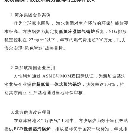
‌ 1.海尔集团合作案例‌
作为全球家电巨头， 海尔集团对生产环节的环保与能效要
求极高。方快锅炉为其定制‌
低氮冷凝燃气锅炉
系统‌，NOx排放
稳定控制在 27mg/m³以下，年节约燃气费用超200万元，助力
海尔实现“绿色智造”战略目标‌。
‌ 2.新加坡跨国企业应用‌
方快锅炉通过 ‌ASME与MOM双国际认证‌，为新加坡某洗
涤龙头企业提供
超低氮一体式蒸汽锅炉
，热效率达104%，推
动其东南亚 生产基地通过当地环保审核‌。
‌ 3.北方供热改造项目‌
在京津冀地区“ 煤改气”工程中，方快锅炉为数十家供热站
提供
FGR低氮蒸汽锅炉
，排放指标优于国家一级标准，年减排