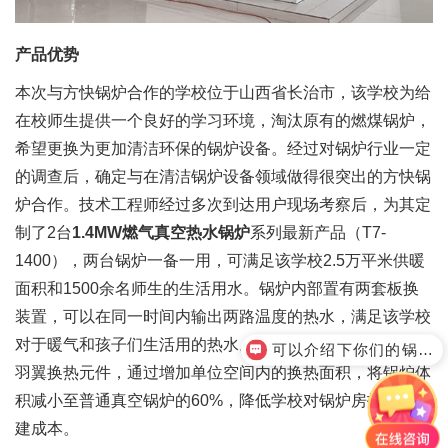
产品优势
本次与方快锅炉合作的学校位于山西省长治市，该学校为给
在校师生提供一个良好的学习环境，淘汰原有的燃煤锅炉，
希望更换为更加清洁环保的锅炉设备。经过对锅炉行业一定
的调查后，确定与在清洁锅炉设备领域做得很突出的方快锅
炉合作。技术工程师经过多次到达用户现场考察后，为其定
制了2台
1.4MW燃气
真空热水锅炉
系列最新产品（T7-
1400），两台锅炉一备一用，可满足该学校2.5万平米供暖
面积和1500余名师生的生活用水。锅炉内部置有两套板换
装置，可以在同一时间内输出两路温度的热水，满足该学校
对于暖气和孩子们生活用的热水。锅炉内部采用方快特有的
可以介绍下你们的锅炉产品么
羽翼换热元件，通过增加单位空间内的换热面积，将锅炉体
积减小至普通真空锅炉的60%，降低学校对锅炉房投入的基
建成本。