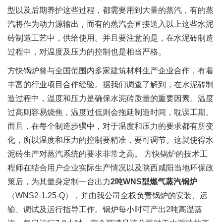
型以及后期养护这些过程，都需要用到大量的蒸汽，有的蒸
汽将作为动力源输出，而有的蒸汽会直接送入以上这些水泥
砖制造工艺中，供给使用。并且要注意的是，在水泥砖制造
过程中，对温度及压力的控制也是相当严格。
方快锅炉曾与全国范围内多家建筑材料生产企业合作，有着
丰富的行业项目合作经验。据我们调查了解到，在水泥砖制
造过程中，温度和压力是确保水泥砖质量的重要因素。温度
过高则容易烧焦，温度过低则会拖延制造时间，耽误工期。
而且，在每个制造步骤中，对于温度和压力的要求都有所变
化，所以温度和压力的控制要精准，要可调节。这就使得水
泥砖生产对蒸汽系统的要求非常之高。 方快锅炉的技术工
程师在结合用户企业实际生产情况以及陕西咸阳当地环保政
策后，为其量身定制一台出力
2
吨
WNS
型燃气蒸汽锅炉
（WNS2-1.25-Q），并由我公司全权负责锅炉的安装、运
输、调试及运行指导工作。锅炉每小时可产出2吨高温蒸